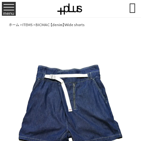

menu
ホーム
>
ITEMS
>
BICMAC 【denim】Wide shorts