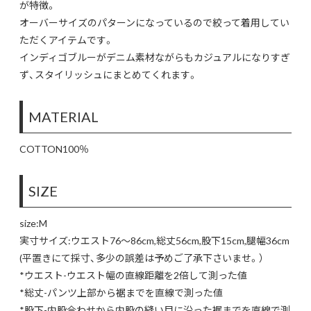
が特徴。
オーバーサイズのパターンになっているので絞って着用してい
ただくアイテムです。
インディゴブルーがデニム素材ながらもカジュアルになりすぎ
ず、スタイリッシュにまとめてくれます。
MATERIAL
COTTON100％
SIZE
size:M
実寸サイズ:ウエスト76〜86cm,総丈56cm,股下15cm,腿幅36cm
(平置きにて採寸、多少の誤差は予めご了承下さいませ。）
*ウエスト-ウエスト幅の直線距離を2倍して測った値
*総丈-パンツ上部から裾までを直線で測った値
*股下-内股合わせから内股の縫い目に沿った裾までを直線で測