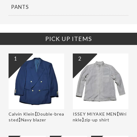
PANTS
PICK UP ITEMS
1
2
Calvin Klein【Double-brea
ISSEY MIYAKE MEN【Wri
sted】Navy blazer
nkle】zip-up shirt