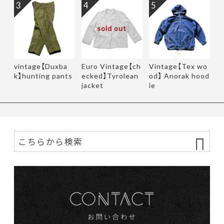
3
4
5
sold out
vintage【Duxba
Euro Vintage【ch
Vintage【Tex wo
k】hunting pants
ecked】Tyrolean
od】 Anorak hood
jacket
ie