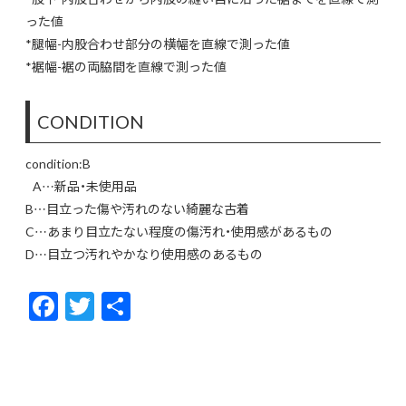
った値
*腿幅-内股合わせ部分の横幅を直線で測った値
*裾幅-裾の両脇間を直線で測った値
CONDITION
condition:B
A…新品・未使用品
B…目立った傷や汚れのない綺麗な古着
C…あまり目立たない程度の傷汚れ・使用感があるもの
D…目立つ汚れやかなり使用感のあるもの
F
T
共
ac
w
有
e
itt
b
er