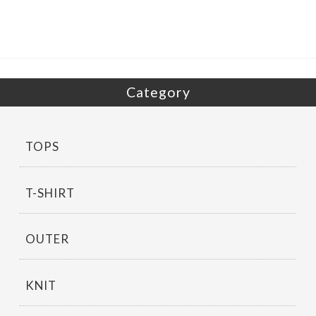
o
o
k
Category
TOPS
T-SHIRT
OUTER
KNIT