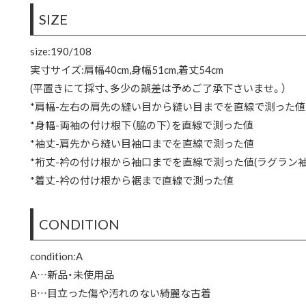
SIZE
size:190/108
実寸サイズ:肩幅40cm,身幅51cm,着丈54cm
(平置きにて採寸、多少の誤差は予めご了承下さいませ。）
*肩幅-左右の肩先の縫い目から縫い目までを直線で測った値
*身幅-両袖の付け根下（脇の下）を直線で測った値
*袖丈-肩先から縫い目袖口までを直線で測った値
*裄丈-衿の付け根から袖口までを直線で測った値(ラグラン袖
*着丈-衿の付け根から裾まで直線で測った値
CONDITION
condition:A
A…新品・未使用品
B…目立った傷や汚れのない綺麗な古着