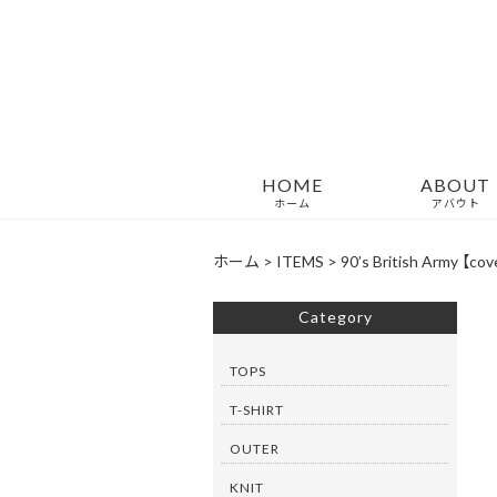
HOME
ABOUT
ホーム
アバウト
ホーム
>
ITEMS
>
90’s British Army 【c
Category
TOPS
T-SHIRT
OUTER
KNIT