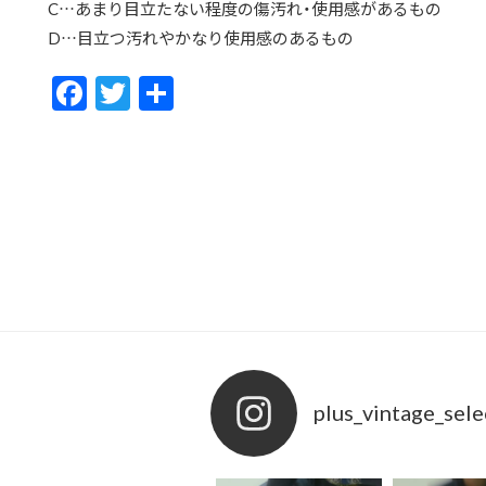
C…あまり目立たない程度の傷汚れ・使用感があるもの
D…目立つ汚れやかなり使用感のあるもの
F
T
共
ac
w
有
e
itt
b
er
o
o
k
plus_vintage_sele