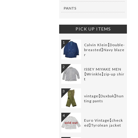
PANTS
PICK UP ITEMS
1
Calvin Klein【Double-
breasted】Navy blaze
r
2
ISSEY MIYAKE MEN
【Wrinkle】zip-up shir
t
3
vintage【Duxbak】hun
ting pants
4
Euro Vintage【check
sold out
ed】Tyrolean jacket